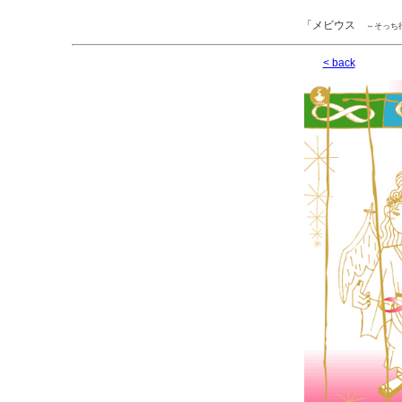
「
メビウス
～そっち
< back